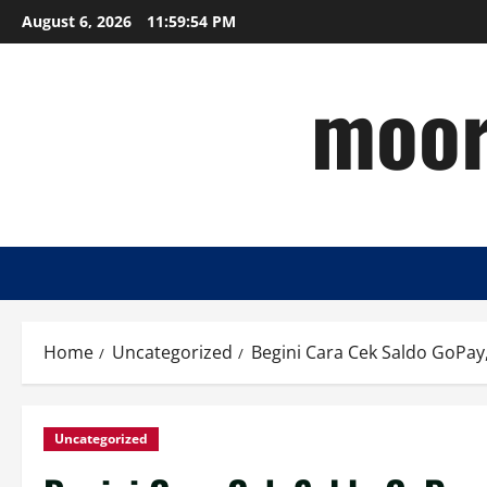
Skip
August 6, 2026
11:59:55 PM
to
content
moor
Home
Uncategorized
Begini Cara Cek Saldo GoPa
Uncategorized