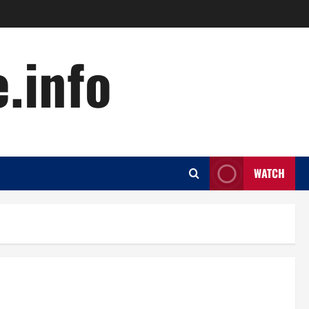
.info
WATCH