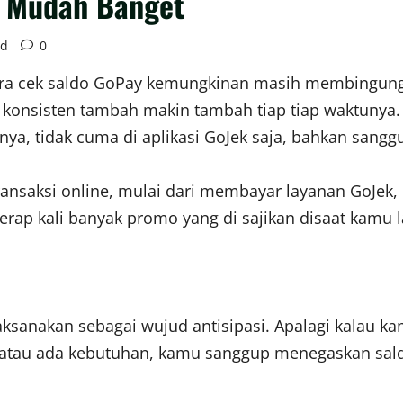
, Mudah Banget
ad
0
ara cek saldo GoPay kemungkinan masih membingungk
nsisten tambah makin tambah tiap tiap waktunya. Sa
ya, tidak cuma di aplikasi GoJek saja, bahkan sanggup
ansaksi online, mulai dari membayar layanan GoJek
 kerap kali banyak promo yang di sajikan disaat ka
aksanakan sebagai wujud antisipasi. Apalagi kalau k
ian atau ada kebutuhan, kamu sanggup menegaskan sa