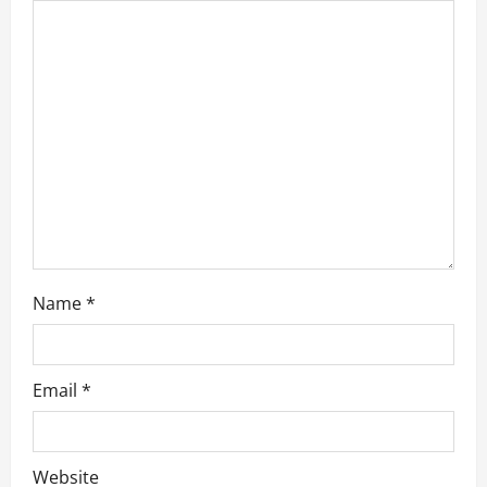
a
t
i
o
n
Name
*
Email
*
Website