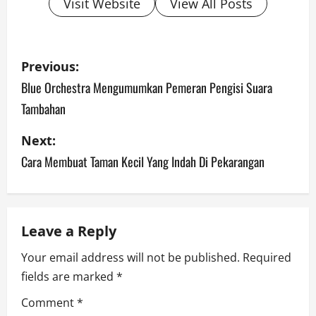
Visit Website
View All Posts
P
Previous:
o
Blue Orchestra Mengumumkan Pemeran Pengisi Suara
Tambahan
s
Next:
t
Cara Membuat Taman Kecil Yang Indah Di Pekarangan
n
a
Leave a Reply
v
Your email address will not be published.
Required
i
fields are marked
*
g
Comment
*