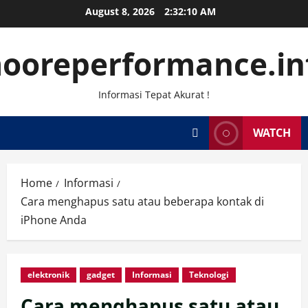
Skip
August 8, 2026
2:32:11 AM
to
content
ooreperformance.in
Informasi Tepat Akurat !
WATCH
Home
Informasi
Cara menghapus satu atau beberapa kontak di
iPhone Anda
elektronik
gadget
Informasi
Teknologi
Cara menghapus satu atau