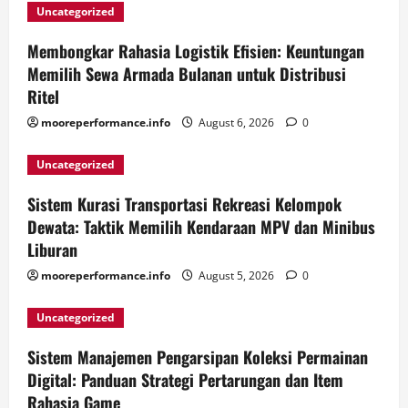
Uncategorized
Membongkar Rahasia Logistik Efisien: Keuntungan
Memilih Sewa Armada Bulanan untuk Distribusi
Ritel
mooreperformance.info
August 6, 2026
0
Uncategorized
Sistem Kurasi Transportasi Rekreasi Kelompok
Dewata: Taktik Memilih Kendaraan MPV dan Minibus
Liburan
mooreperformance.info
August 5, 2026
0
Uncategorized
Sistem Manajemen Pengarsipan Koleksi Permainan
Digital: Panduan Strategi Pertarungan dan Item
Rahasia Game