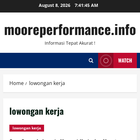
Skip
August 8, 2026
7:41:45 AM
to
content
mooreperformance.info
Informasi Tepat Akurat !
WATCH
Home
lowongan kerja
lowongan kerja
lowongan kerja