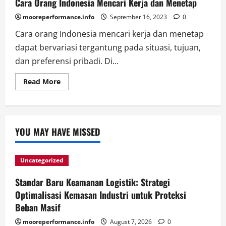
Cara Orang Indonesia Mencari Kerja dan Menetap
mooreperformance.info
September 16, 2023
0
Cara orang Indonesia mencari kerja dan menetap
dapat bervariasi tergantung pada situasi, tujuan,
dan preferensi pribadi. Di...
Read
Read More
more
about
Cara
Orang
Indonesia
Mencari
YOU MAY HAVE MISSED
Kerja
dan
Menetap
Uncategorized
Standar Baru Keamanan Logistik: Strategi
Optimalisasi Kemasan Industri untuk Proteksi
Beban Masif
mooreperformance.info
August 7, 2026
0