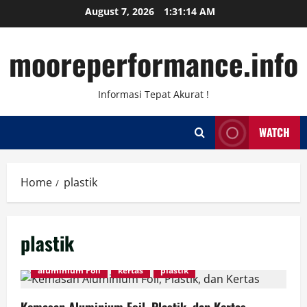
Skip
August 7, 2026
1:31:14 AM
to
content
mooreperformance.info
Informasi Tepat Akurat !
WATCH
Home
plastik
plastik
aluminium Foil
kertas
plastik