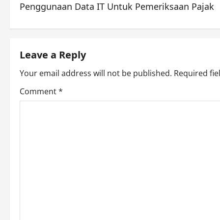
Penggunaan Data IT Untuk Pemeriksaan Pajak
o
s
t
Leave a Reply
n
Your email address will not be published.
Required fi
Comment
*
a
v
i
g
a
t