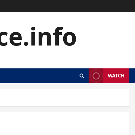
e.info
WATCH