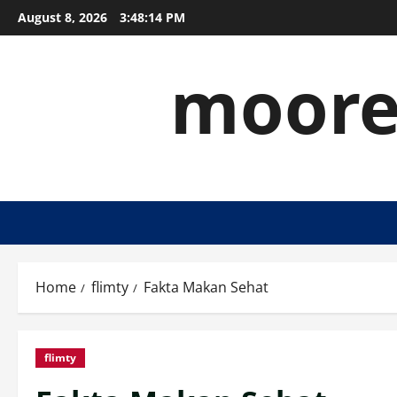
Skip
August 8, 2026
3:48:14 PM
to
content
moore
Home
flimty
Fakta Makan Sehat
flimty