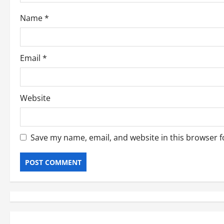
i
o
Name
*
n
Email
*
Website
Save my name, email, and website in this browser f