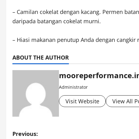
– Camilan cokelat dengan kacang. Permen batan
daripada batangan cokelat murni.
– Hiasi makanan penutup Anda dengan cangkir r
ABOUT THE AUTHOR
mooreperformance.i
Administrator
Visit Website
View All P
P
Previous: