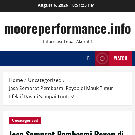
Skip
August 6, 2026
8:51:25 PM
to
content
mooreperformance.info
Informasi Tepat Akurat !
WATCH
Home
Uncategorized
Jasa Semprot Pembasmi Rayap di Mauk Timur:
Efektif Basmi Sampai Tuntas!
Uncategorized
Jasa Semprot Pembasmi Rayap di