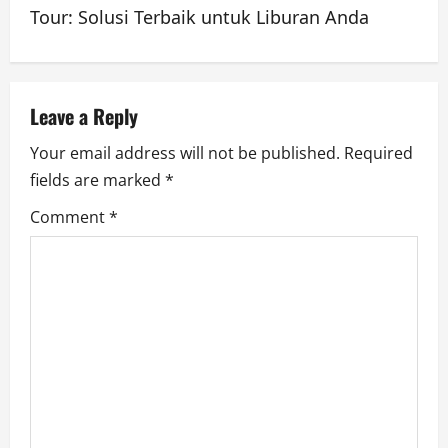
n
Tour: Solusi Terbaik untuk Liburan Anda
a
v
Leave a Reply
i
Your email address will not be published.
Required
g
fields are marked
*
a
Comment
*
t
i
o
n