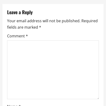
v
Leave a Reply
i
Your email address will not be published.
Required
g
fields are marked
*
a
Comment
*
t
i
o
n