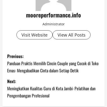
mooreperformance.info
Administrator
Visit Website
View All Posts
P
Previous:
o
Panduan Praktis Memilih Cincin Couple yang Cocok di Toko
Emas: Mengabadikan Cinta dalam Setiap Detik
s
Next:
t
Meningkatkan Kualitas Guru di Kota Jambi: Pelatihan dan
n
Pengembangan Profesional
a