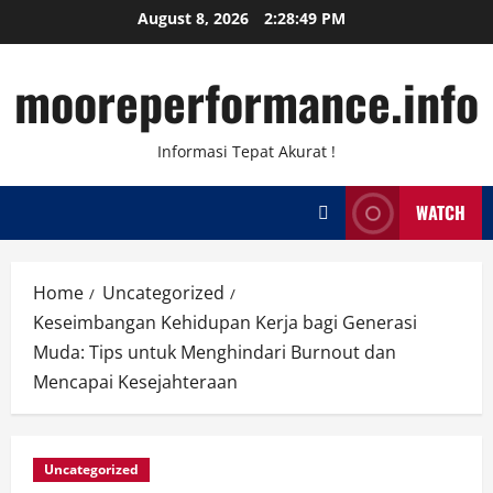
Skip
August 8, 2026
2:28:49 PM
to
content
mooreperformance.info
Informasi Tepat Akurat !
WATCH
Home
Uncategorized
Keseimbangan Kehidupan Kerja bagi Generasi
Muda: Tips untuk Menghindari Burnout dan
Mencapai Kesejahteraan
Uncategorized