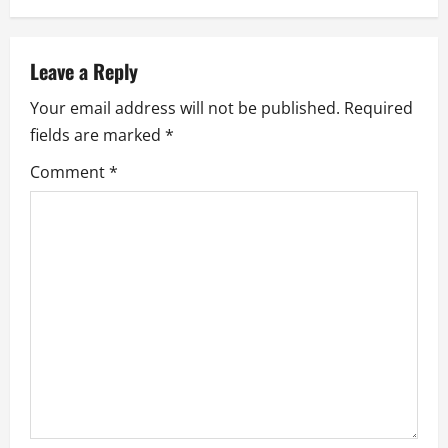
a
v
Leave a Reply
Your email address will not be published.
Required
i
fields are marked
*
g
Comment
*
a
t
i
o
n