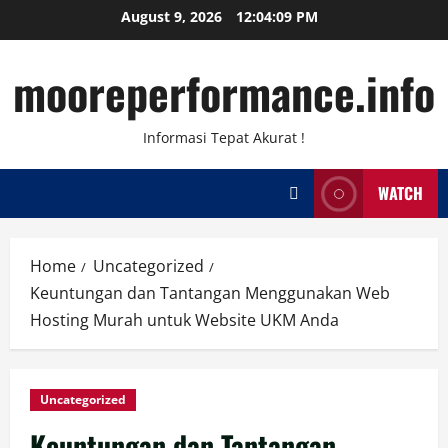
Skip
August 9, 2026
12:04:10 PM
to
content
mooreperformance.info
Informasi Tepat Akurat !
WATCH
Home
Uncategorized
Keuntungan dan Tantangan Menggunakan Web
Hosting Murah untuk Website UKM Anda
Uncategorized
Keuntungan dan Tantangan