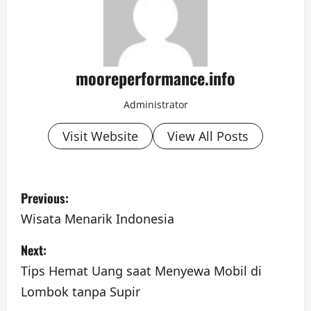
mooreperformance.info
Administrator
Visit Website
View All Posts
P
Previous:
o
Wisata Menarik Indonesia
s
Next:
t
Tips Hemat Uang saat Menyewa Mobil di
Lombok tanpa Supir
n