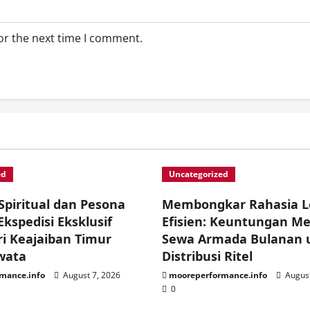
or the next time I comment.
ed
Uncategorized
piritual dan Pesona
Membongkar Rahasia Lo
Ekspedisi Eksklusif
Efisien: Keuntungan Me
i Keajaiban Timur
Sewa Armada Bulanan 
wata
Distribusi Ritel
mance.info
August 7, 2026
mooreperformance.info
August
0