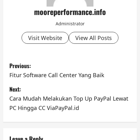
mooreperformance.info
Administrator
Visit Website
View All Posts
P
Previous:
o
Fitur Software Call Center Yang Baik
s
Next:
t
Cara Mudah Melakukan Top Up PayPal Lewat
PC Hingga CC ViaPayPal.id
n
a
Leave a Reply