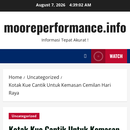
Skip
August 7, 2026
4:39:02 AM
to
content
mooreperformance.info
Informasi Tepat Akurat !
WATCH
Home
Uncategorized
Kotak Kue Cantik Untuk Kemasan Cemilan Hari
Raya
Uncategorized
Kotak Kue Cantik Untuk Kemasan