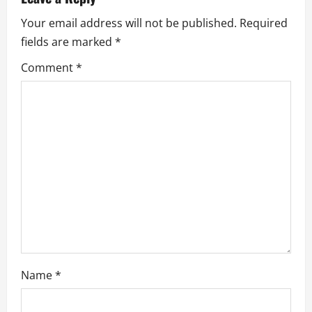
v
Your email address will not be published.
Required
i
fields are marked
*
g
Comment
*
a
t
i
o
n
Name
*