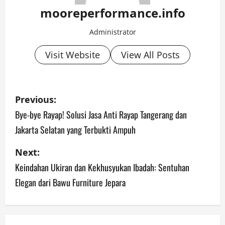
mooreperformance.info
Administrator
Visit Website
View All Posts
P
Previous:
o
Bye-bye Rayap! Solusi Jasa Anti Rayap Tangerang dan
Jakarta Selatan yang Terbukti Ampuh
s
Next:
t
Keindahan Ukiran dan Kekhusyukan Ibadah: Sentuhan
n
Elegan dari Bawu Furniture Jepara
a
v