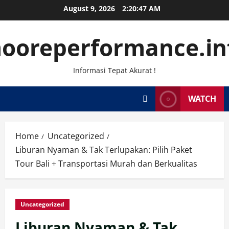
Skip
August 9, 2026
2:20:48 AM
to
content
ooreperformance.in
Informasi Tepat Akurat !
WATCH
Home
Uncategorized
Liburan Nyaman & Tak Terlupakan: Pilih Paket
Tour Bali + Transportasi Murah dan Berkualitas
Uncategorized
Liburan Nyaman & Tak