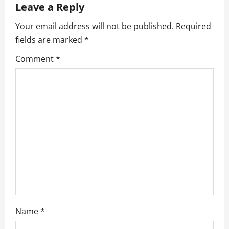
Leave a Reply
i
Your email address will not be published.
Required
g
fields are marked
*
a
Comment
*
t
i
o
n
Name
*