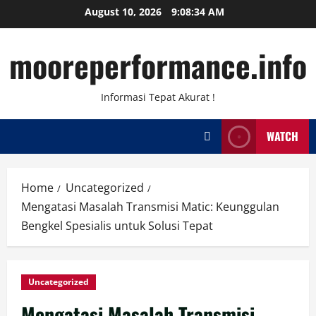
Skip
August 10, 2026
9:08:34 AM
to
content
mooreperformance.info
Informasi Tepat Akurat !
WATCH
Home
Uncategorized
Mengatasi Masalah Transmisi Matic: Keunggulan
Bengkel Spesialis untuk Solusi Tepat
Uncategorized
Mengatasi Masalah Transmisi