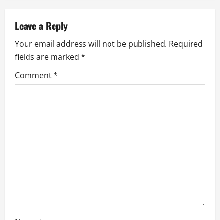
v
Leave a Reply
i
Your email address will not be published.
Required
g
fields are marked
*
a
Comment
*
t
i
o
n