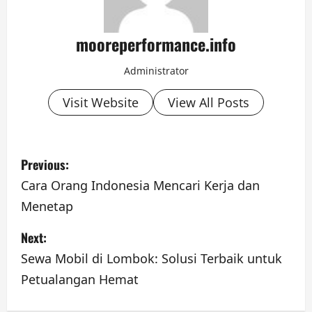
mooreperformance.info
Administrator
Visit Website
View All Posts
P
Previous:
o
Cara Orang Indonesia Mencari Kerja dan
Menetap
s
Next:
t
Sewa Mobil di Lombok: Solusi Terbaik untuk
n
Petualangan Hemat
a