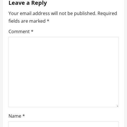
Leave a Reply
g
Your email address will not be published.
Required
a
fields are marked
*
Comment
*
t
i
o
n
Name
*