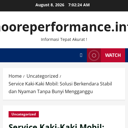
Skip
August 8, 2026
7:02:25 AM
to
content
ooreperformance.in
Informasi Tepat Akurat !
WATCH
Home
Uncategorized
Service Kaki-Kaki Mobil: Solusi Berkendara Stabil
dan Nyaman Tanpa Bunyi Mengganggu
Uncategorized
Service Kaki-Kaki Mobil: