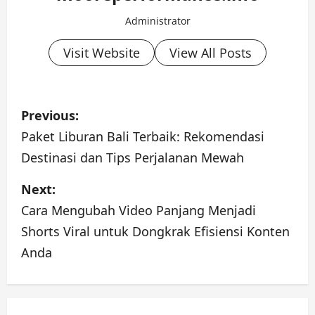
Administrator
Visit Website
View All Posts
P
Previous:
o
Paket Liburan Bali Terbaik: Rekomendasi
Destinasi dan Tips Perjalanan Mewah
s
Next:
t
Cara Mengubah Video Panjang Menjadi
n
Shorts Viral untuk Dongkrak Efisiensi Konten
a
Anda
v
i