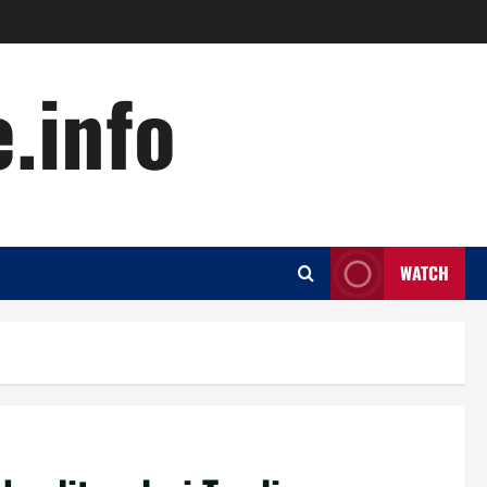
.info
WATCH