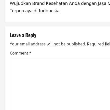
Wujudkan Brand Kesehatan Anda dengan Jasa 
o
Terpercaya di Indonesia
s
t
Leave a Reply
n
Your email address will not be published.
Required fi
a
Comment
*
v
i
g
a
t