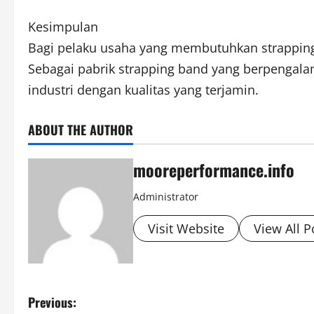
Kesimpulan
Bagi pelaku usaha yang membutuhkan strapping b
Sebagai pabrik strapping band yang berpenga
industri dengan kualitas yang terjamin.
ABOUT THE AUTHOR
mooreperformance.info
Administrator
Visit Website
View All P
P
Previous: