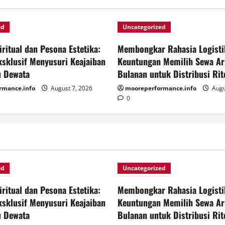
ed
Uncategorized
ritual dan Pesona Estetika:
Membongkar Rahasia Logistik
ksklusif Menyusuri Keajaiban
Keuntungan Memilih Sewa A
u Dewata
Bulanan untuk Distribusi Rit
rmance.info
August 7, 2026
mooreperformance.info
Augu
0
ed
Uncategorized
ritual dan Pesona Estetika:
Membongkar Rahasia Logistik
ksklusif Menyusuri Keajaiban
Keuntungan Memilih Sewa A
u Dewata
Bulanan untuk Distribusi Rit