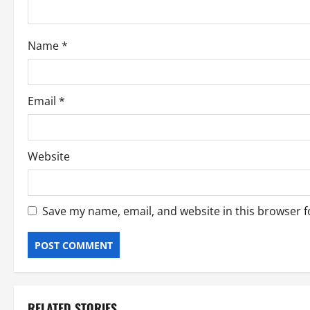
i
o
Name
*
n
Email
*
Website
Save my name, email, and website in this browser f
RELATED STORIES