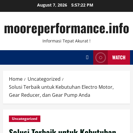
Skip
August 7, 2026
5:57:22 PM
to
content
mooreperformance.info
Informasi Tepat Akurat !
WATCH
Home
Uncategorized
Solusi Terbaik untuk Kebutuhan Electro Motor,
Gear Reducer, dan Gear Pump Anda
Uncategorized
Solusi Terbaik untuk Kebutuhan