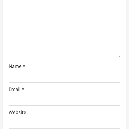
o
n
Name
*
Email
*
Website