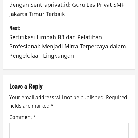
dengan Sentraprivat.id: Guru Les Privat SMP
s
Jakarta Timur Terbaik
t
Next:
n
Sertifikasi Limbah B3 dan Pelatihan
a
Profesional: Menjadi Mitra Terpercaya dalam
Pengelolaan Lingkungan
v
i
g
Leave a Reply
a
Your email address will not be published.
Required
fields are marked
*
t
Comment
*
i