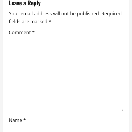
Leave a Reply
i
Your email address will not be published.
Required
g
fields are marked
*
a
Comment
*
t
i
o
n
Name
*