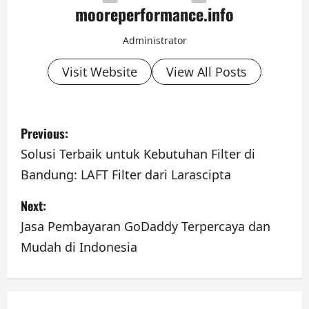
mooreperformance.info
Administrator
Visit Website
View All Posts
P
Previous:
o
Solusi Terbaik untuk Kebutuhan Filter di
Bandung: LAFT Filter dari Larascipta
s
Next:
t
Jasa Pembayaran GoDaddy Terpercaya dan
n
Mudah di Indonesia
a
v