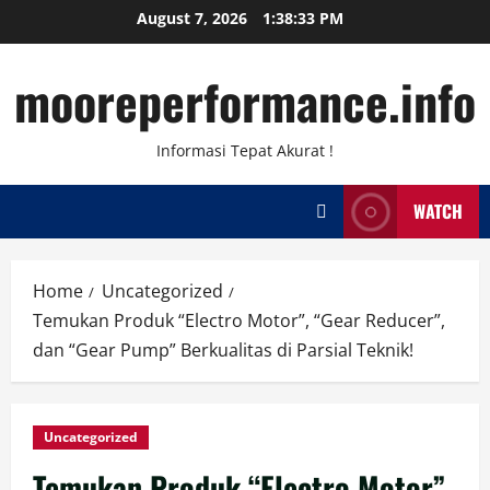
Skip
August 7, 2026
1:38:34 PM
to
content
mooreperformance.info
Informasi Tepat Akurat !
WATCH
Home
Uncategorized
Temukan Produk “Electro Motor”, “Gear Reducer”,
dan “Gear Pump” Berkualitas di Parsial Teknik!
Uncategorized
Temukan Produk “Electro Motor”,