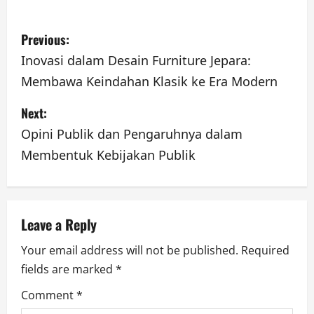
P
Previous:
o
Inovasi dalam Desain Furniture Jepara:
Membawa Keindahan Klasik ke Era Modern
s
Next:
t
Opini Publik dan Pengaruhnya dalam
n
Membentuk Kebijakan Publik
a
v
Leave a Reply
i
Your email address will not be published.
Required
g
fields are marked
*
a
Comment
*