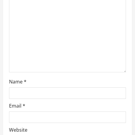
t
i
o
n
Name
*
Email
*
Website