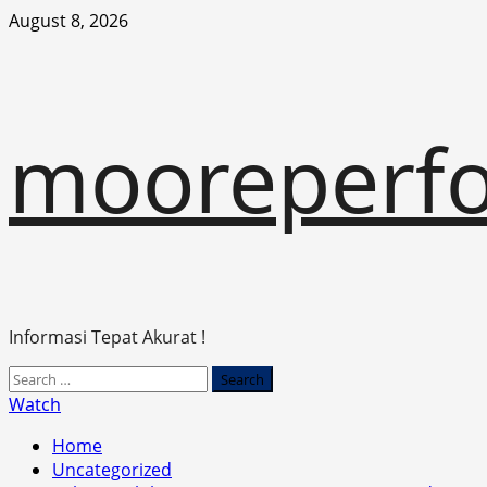
Skip
August 8, 2026
to
content
mooreperfo
Informasi Tepat Akurat !
Primary
Search
Menu
for:
Watch
Home
Uncategorized