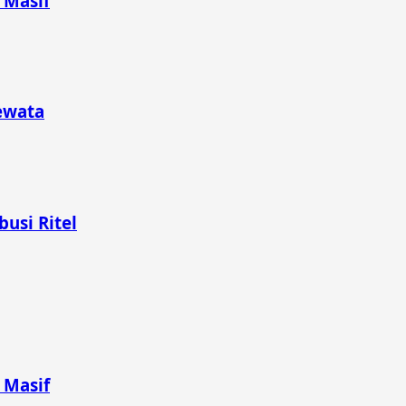
 Masif
Dewata
usi Ritel
 Masif