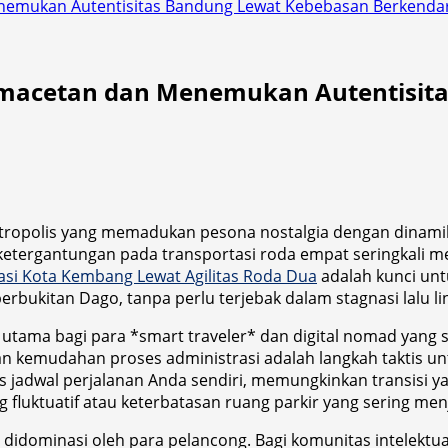
enemukan Autentisitas Bandung Lewat Kebebasan Berkenda
Kemacetan dan Menemukan Autentisit
tropolis yang memadukan pesona nostalgia dengan dinamik
ketergantungan pada transportasi roda empat seringkali
si Kota Kembang Lewat Agilitas Roda Dua
adalah kunci unt
erbukitan Dago, tanpa perlu terjebak dalam stagnasi lalu 
ritas utama bagi para *smart traveler* dan digital nomad ya
 kemudahan proses administrasi adalah langkah taktis u
 jadwal perjalanan Anda sendiri, memungkinkan transisi yan
 fluktuatif atau keterbatasan ruang parkir yang sering menj
a didominasi oleh para pelancong. Bagi komunitas intelek