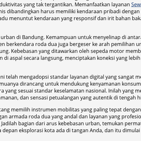
oduktivitas yang tak tergantikan. Memanfaatkan layanan
Sew
is dibandingkan harus memiliki kendaraan pribadi dengan s
u menuntut kendaraan yang responsif dan irit bahan baka
dup urban di Bandung. Kemampuan untuk menyelinap di antar
 tren berkendara roda dua juga bergeser ke arah pemilihan u
dung. Kebebasan yang ditawarkan oleh sepeda motor membe
 aspal secara langsung, menciptakan koneksi yang lebih i
ini telah mengadopsi standar layanan digital yang sangat 
l, semuanya dirancang untuk mendukung kenyamanan konsum
a yang sesuai standar keselamatan nasional. Inilah yang 
anan, dan sensasi petualangan yang autentik di tengah hi
ang memilih instrumen mobilitas yang paling tepat dengan 
an armada roda dua yang andal dan layanan yang profesio
 Jadilah bagian dari arus kebebasan urban, temukan perma
depan eksplorasi kota ada di tangan Anda, dan itu dimulai 