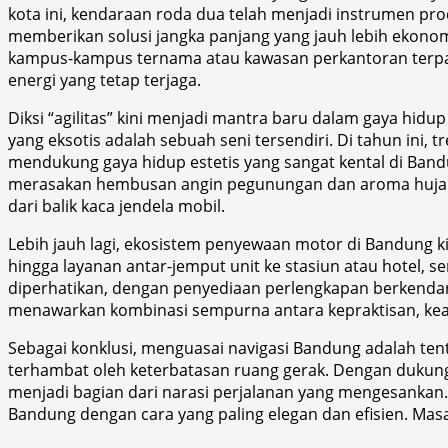
kota ini, kendaraan roda dua telah menjadi instrumen pr
memberikan solusi jangka panjang yang jauh lebih ekonom
kampus-kampus ternama atau kawasan perkantoran terpad
energi yang tetap terjaga.
Diksi “agilitas” kini menjadi mantra baru dalam gaya hi
yang eksotis adalah sebuah seni tersendiri. Di tahun ini,
mendukung gaya hidup estetis yang sangat kental di Ban
merasakan hembusan angin pegunungan dan aroma hujan di
dari balik kaca jendela mobil.
Lebih jauh lagi, ekosistem penyewaan motor di Bandung k
hingga layanan antar-jemput unit ke stasiun atau hote
diperhatikan, dengan penyediaan perlengkapan berkendar
menawarkan kombinasi sempurna antara kepraktisan, keam
Sebagai konklusi, menguasai navigasi Bandung adalah tent
terhambat oleh keterbatasan ruang gerak. Dengan dukung
menjadi bagian dari narasi perjalanan yang mengesankan.
Bandung dengan cara yang paling elegan dan efisien. Masa 