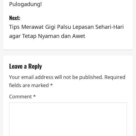
Pulogadung!
t
Next:
n
Tips Merawat Gigi Palsu Lepasan Sehari-Hari
a
agar Tetap Nyaman dan Awet
v
i
Leave a Reply
g
Your email address will not be published.
Required
a
fields are marked
*
Comment
*
t
i
o