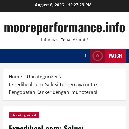
Skip
August 8, 2026
12:27:29 PM
to
content
mooreperformance.info
Informasi Tepat Akurat !
WATCH
Home
Uncategorized
Expediheal.com: Solusi Terpercaya untuk
Pengobatan Kanker dengan Imunoterapi
Uncategorized
Expediheal.com: Solusi