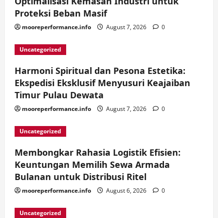
Optimalisasi Kemasan Industri untuk
Proteksi Beban Masif
mooreperformance.info
August 7, 2026
0
Uncategorized
Harmoni Spiritual dan Pesona Estetika:
Ekspedisi Eksklusif Menyusuri Keajaiban
Timur Pulau Dewata
mooreperformance.info
August 7, 2026
0
Uncategorized
Membongkar Rahasia Logistik Efisien:
Keuntungan Memilih Sewa Armada
Bulanan untuk Distribusi Ritel
mooreperformance.info
August 6, 2026
0
Uncategorized