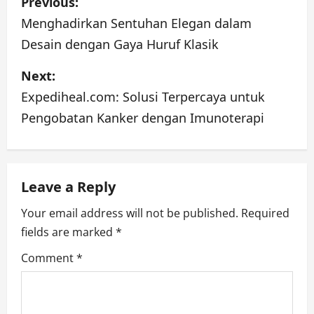
Previous:
o
Menghadirkan Sentuhan Elegan dalam
Desain dengan Gaya Huruf Klasik
s
Next:
t
Expediheal.com: Solusi Terpercaya untuk
n
Pengobatan Kanker dengan Imunoterapi
a
v
Leave a Reply
i
Your email address will not be published.
Required
g
fields are marked
*
a
Comment
*
t