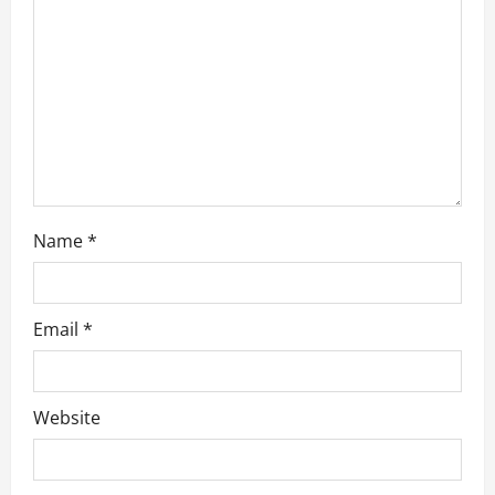
i
o
n
Name
*
Email
*
Website