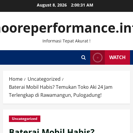
Skip
August 8, 2026
2:00:32 AM
to
content
ooreperformance.in
Informasi Tepat Akurat !
WATCH
Home
Uncategorized
Baterai Mobil Habis? Temukan Toko Aki 24 Jam
Terlengkap di Rawamangun, Pulogadung!
Uncategorized
Baterai Mobil Habis?