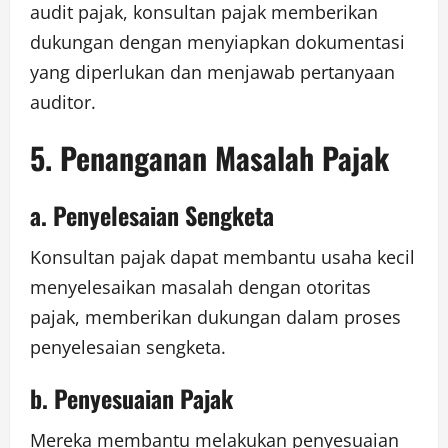
audit pajak, konsultan pajak memberikan
dukungan dengan menyiapkan dokumentasi
yang diperlukan dan menjawab pertanyaan
auditor.
5. Penanganan Masalah Pajak
a. Penyelesaian Sengketa
Konsultan pajak dapat membantu usaha kecil
menyelesaikan masalah dengan otoritas
pajak, memberikan dukungan dalam proses
penyelesaian sengketa.
b. Penyesuaian Pajak
Mereka membantu melakukan penyesuaian