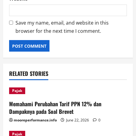
Save my name, email, and website in this
browser for the next time I comment.
RELATED STORIES
Pajak
Memahami Perubahan Tarif PPN 12% dan
Dampaknya pada Soal Brevet
mooreperformance.info
June 22, 2026
0
Pajak