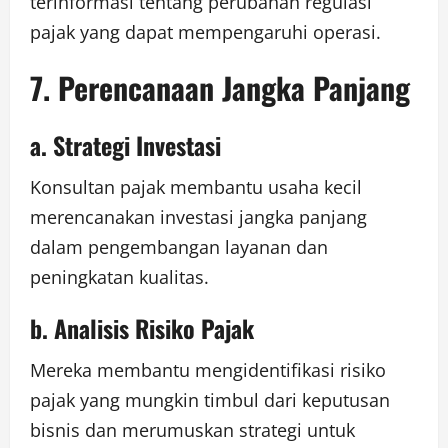
terinformasi tentang perubahan regulasi
pajak yang dapat mempengaruhi operasi.
7. Perencanaan Jangka Panjang
a. Strategi Investasi
Konsultan pajak membantu usaha kecil
merencanakan investasi jangka panjang
dalam pengembangan layanan dan
peningkatan kualitas.
b. Analisis Risiko Pajak
Mereka membantu mengidentifikasi risiko
pajak yang mungkin timbul dari keputusan
bisnis dan merumuskan strategi untuk