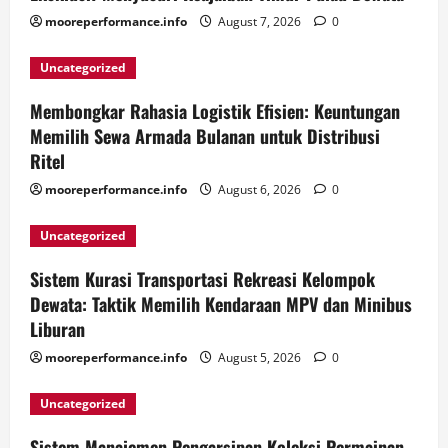
mooreperformance.info
August 7, 2026
0
Uncategorized
Membongkar Rahasia Logistik Efisien: Keuntungan
Memilih Sewa Armada Bulanan untuk Distribusi
Ritel
mooreperformance.info
August 6, 2026
0
Uncategorized
Sistem Kurasi Transportasi Rekreasi Kelompok
Dewata: Taktik Memilih Kendaraan MPV dan Minibus
Liburan
mooreperformance.info
August 5, 2026
0
Uncategorized
Sistem Manajemen Pengarsipan Koleksi Permainan