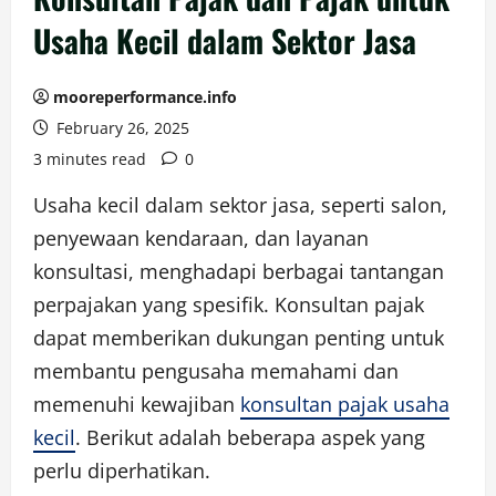
Usaha Kecil dalam Sektor Jasa
mooreperformance.info
February 26, 2025
3 minutes read
0
Usaha kecil dalam sektor jasa, seperti salon,
penyewaan kendaraan, dan layanan
konsultasi, menghadapi berbagai tantangan
perpajakan yang spesifik. Konsultan pajak
dapat memberikan dukungan penting untuk
membantu pengusaha memahami dan
memenuhi kewajiban
konsultan pajak usaha
kecil
. Berikut adalah beberapa aspek yang
perlu diperhatikan.