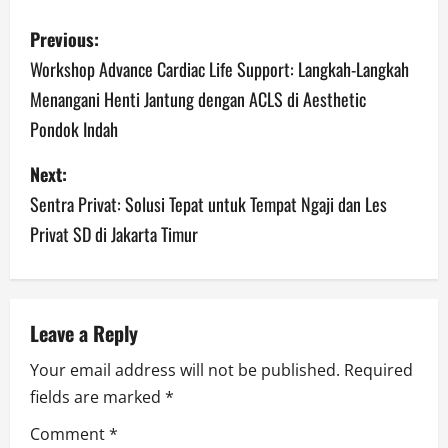
P
Previous:
o
Workshop Advance Cardiac Life Support: Langkah-Langkah
Menangani Henti Jantung dengan ACLS di Aesthetic
s
Pondok Indah
t
Next:
n
Sentra Privat: Solusi Tepat untuk Tempat Ngaji dan Les
a
Privat SD di Jakarta Timur
v
i
Leave a Reply
g
Your email address will not be published.
Required
a
fields are marked
*
Comment
*