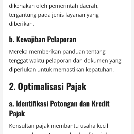
dikenakan oleh pemerintah daerah,
tergantung pada jenis layanan yang
diberikan.
b. Kewajiban Pelaporan
Mereka memberikan panduan tentang
tenggat waktu pelaporan dan dokumen yang
diperlukan untuk memastikan kepatuhan.
2. Optimalisasi Pajak
a. Identifikasi Potongan dan Kredit
Pajak
Konsultan pajak membantu usaha kecil