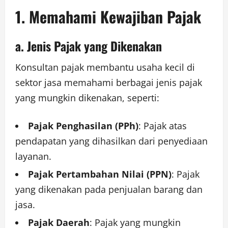
1. Memahami Kewajiban Pajak
a. Jenis Pajak yang Dikenakan
Konsultan pajak membantu usaha kecil di
sektor jasa memahami berbagai jenis pajak
yang mungkin dikenakan, seperti:
Pajak Penghasilan (PPh)
: Pajak atas
pendapatan yang dihasilkan dari penyediaan
layanan.
Pajak Pertambahan Nilai (PPN)
: Pajak
yang dikenakan pada penjualan barang dan
jasa.
Pajak Daerah
: Pajak yang mungkin