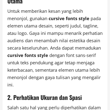
Utama
Untuk memberikan kesan yang lebih
menonjol, gunakan
cursive fonts style
pada
elemen utama desain, seperti judul, tagline,
atau logo. Gaya ini mampu menarik perhatian
audiens dan menambah nilai estetika desain
secara keseluruhan. Anda dapat memadukan
cursive fonts style
dengan font sans-serif
untuk teks pendukung agar tetap menjaga
keterbacaan, sementara elemen utama lebih
menonjol dengan gaya tulisan yang mengalir
ini.
2.
Perhatikan Ukuran dan Spasi
Salah satu hal yang perlu diperhatikan dalam