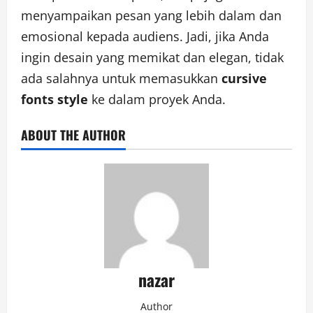
menyampaikan pesan yang lebih dalam dan
emosional kepada audiens. Jadi, jika Anda
ingin desain yang memikat dan elegan, tidak
ada salahnya untuk memasukkan
cursive
fonts style
ke dalam proyek Anda.
ABOUT THE AUTHOR
nazar
Author