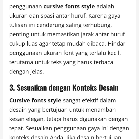
penggunaan
cursive fonts style
adalah
ukuran dan spasi antar huruf. Karena gaya
tulisan ini cenderung saling terhubung,
penting untuk memastikan jarak antar huruf
cukup luas agar tetap mudah dibaca. Hindari
penggunaan ukuran font yang terlalu kecil,
terutama untuk teks yang harus terbaca
dengan jelas.
3.
Sesuaikan dengan Konteks Desain
Cursive fonts style
sangat efektif dalam
desain yang bertujuan untuk menambah
kesan elegan, tetapi harus digunakan dengan
tepat. Sesuaikan penggunaan gaya ini dengan
konteks desain Anda. Jika desain bertujuan