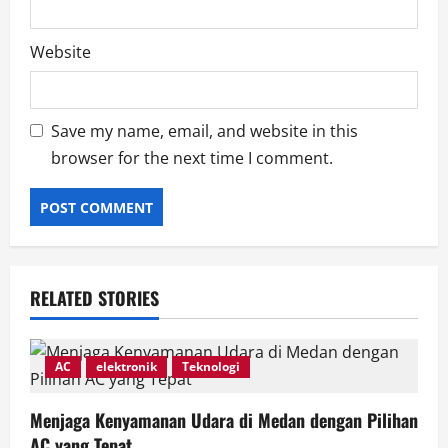
Website
Save my name, email, and website in this
browser for the next time I comment.
RELATED STORIES
AC
elektronik
Teknologi
Menjaga Kenyamanan Udara di Medan dengan Pilihan
AC yang Tepat