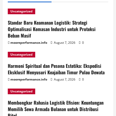
Uncategorized
Standar Baru Keamanan Logistik: Strategi
Optimalisasi Kemasan Industri untuk Proteksi
Beban Masif
mooreperformance.info
August 7, 2026
0
Uncategorized
Harmoni Spiritual dan Pesona Estetika: Ekspedisi
Eksklusif Menyusuri Keajaiban Timur Pulau Dewata
mooreperformance.info
August 7, 2026
0
Uncategorized
Membongkar Rahasia Logistik Efisien: Keuntungan
Memilih Sewa Armada Bulanan untuk Distribusi
Ritel